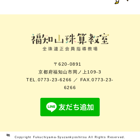
〒620-0891
京都府福知山市岡ノ上109-3
TEL.0773-23-6266 ／ FAX.0773-23-
6266
Copyright Fukuchiyama-Syuzankyoshitsu All Rights Reserved.